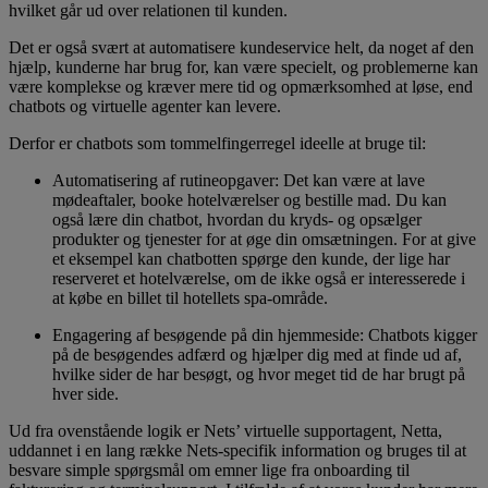
hvilket går ud over relationen til kunden.
Det er også svært at automatisere kundeservice helt, da noget af den
hjælp, kunderne har brug for, kan være specielt, og problemerne kan
være komplekse og kræver mere tid og opmærksomhed at løse, end
chatbots og virtuelle agenter kan levere.
Derfor er chatbots som tommelfingerregel ideelle at bruge til:
Automatisering af rutineopgaver: Det kan være at lave
mødeaftaler, booke hotelværelser og bestille mad. Du kan
også lære din chatbot, hvordan du kryds- og opsælger
produkter og tjenester for at øge din omsætningen. For at give
et eksempel kan chatbotten spørge den kunde, der lige har
reserveret et hotelværelse, om de ikke også er interesserede i
at købe en billet til hotellets spa-område.
Engagering af besøgende på din hjemmeside: Chatbots kigger
på de besøgendes adfærd og hjælper dig med at finde ud af,
hvilke sider de har besøgt, og hvor meget tid de har brugt på
hver side.
Ud fra ovenstående logik er Nets’ virtuelle supportagent, Netta,
uddannet i en lang række Nets-specifik information og bruges til at
besvare simple spørgsmål om emner lige fra onboarding til