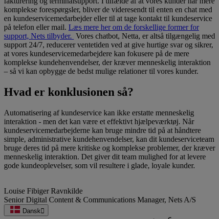
fakturering og terminalsupport. I tilfælde af at vores kunder har mere
komplekse forespørgsler, bliver de videresendt til enten en chat med
en kundeservicemedarbejder eller til at tage kontakt til kundeservice
på telefon eller mail.
Læs mere her om de forskellige former for
support, Nets tilbyder.
Vores chatbot, Netta, er altså tilgængelig med
support 24/7, reducerer ventetiden ved at give hurtige svar og sikrer,
at vores kundeservicemedarbejdere kan fokusere på de mere
komplekse kundehenvendelser, der kræver menneskelig interaktion
– så vi kan opbygge de bedst mulige relationer til vores kunder.
Hvad er konklusionen så?
Automatisering af kundeservice kan ikke erstatte menneskelig
interaktion - men det kan være et effektivt hjælpeværktøj. Når
kundeservicemedarbejderne kan bruge mindre tid på at håndtere
simple, administrative kundehenvendelser, kan dit kundeserviceteam
bruge deres tid på mere kritiske og komplekse problemer, der kræver
menneskelig interaktion. Det giver dit team mulighed for at levere
gode kundeoplevelser, som vil resultere i glade, loyale kunder.
Louise Fibiger Ravnkilde
Senior Digital Content & Communications Manager
,
Nets A/S
Dansk