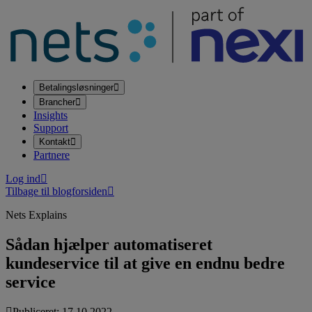
Betalingsløsninger
Brancher
Insights
Support
Kontakt
Partnere
Log ind
Tilbage til blogforsiden
Nets Explains
Sådan hjælper automatiseret
kundeservice til at give en endnu bedre
service
Publiceret: 17.10.2022