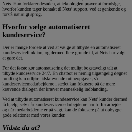
Nets. Han forklarer desuden, at teknologien prøver at forudsige,
hvorfor kunden tager kontakt til Nets’ support, ved at genkende og
forstå naturligt sprog.
Hvorfor vælge automatiseret
kundeservice?
Der er mange fordele at ved at vælge at tilbyde en automatiseret
kundeservicefunktion, og dermed flere grunde til, at Nets har valgt
at gøre det.
For det første gør automatisering det muligt bogstaveligt talt at
tilbyde kundeservice 24/7. En chatbot er nemlig tilgængelig døgnet
rundt og kan udføre tidskrævende rutineopgaver, så
kundeservicemedarbejderne i stedet kan fokusere på de mere
krævende dialoger, der kræver menneskelig indblanding.
Ved at tilbyde automatiseret kundeservice kan Nets’ kunder dermed
få hjælp, selv når kundeservicemedarbejderne har fri fra arbejde –
og når medarbejderne er på vagt, kan de fokusere på at opbygge
gode relationer med vores kunder.
Vidste du at?