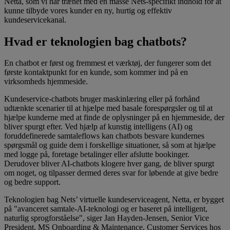
Netta, som vi har trænet med en masse Nets-specifikt indhold for at
kunne tilbyde vores kunder en ny, hurtig og effektiv
kundeservicekanal.
Hvad er teknologien bag chatbots?
En chatbot er først og fremmest et værktøj, der fungerer som det
første kontaktpunkt for en kunde, som kommer ind på en
virksomheds hjemmeside.
Kundeservice-chatbots bruger maskinlæring eller på forhånd
udtænkte scenarier til at hjælpe med basale forespørgsler og til at
hjælpe kunderne med at finde de oplysninger på en hjemmeside, der
bliver spurgt efter. Ved hjælp af kunstig intelligens (AI) og
foruddefinerede samtaleflows kan chatbots besvare kundernes
spørgsmål og guide dem i forskellige situationer, så som at hjælpe
med logge på, foretage betalinger eller afslutte bookinger.
Derudover bliver AI-chatbots klogere hver gang, de bliver spurgt
om noget, og tilpasser dermed deres svar for løbende at give bedre
og bedre support.
Teknologien bag Nets’ virtuelle kundeserviceagent, Netta, er bygget
på "avanceret samtale-AI-teknologi og er baseret på intelligent,
naturlig sprogforståelse", siger Jan Hayden-Jensen, Senior Vice
President, MS Onboarding & Maintenance, Customer Services hos