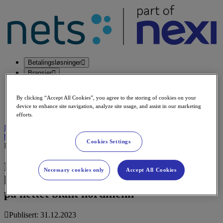
Betalingsløsninger
Bransjer
Insights
Support
By clicking “Accept All Cookies”, you agree to the storing of cookies on your
Kontakt
device to enhance site navigation, analyze site usage, and assist in our marketing
Partners
efforts.
Logg inn
back to publication
Cookies Settings
Reports & Whitepapers
Like, men samtidig forskjellige:
Necessary cookies only
Accept All Cookies
kjønnsmessige forskjeller i handlevaner
på nettet blant nordmenn
Publisert: 31.12.2023