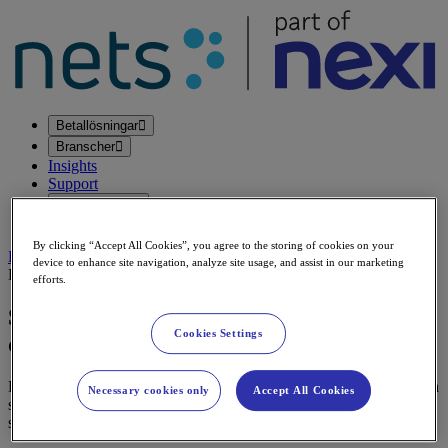
Betallösningar
Branscher
Insights
Support
Kontakta oss
Partners
By clicking “Accept All Cookies”, you agree to the storing of cookies on your
Logga in
device to enhance site navigation, analyze site usage, and assist in our marketing
Reports & Whitepapers
efforts.
Så undviker du övergivna varukorgar i
Cookies Settings
din webbutik
Få konkreta tips på hur du minskar antalet övergivna varukorgar och
Necessary cookies only
Accept All Cookies
skapar en smidigare köpupplevelse som får fler kunder att slutföra
sitt köp.